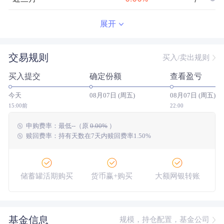
近半年
--
0.00
%
--/--
展开
近一年
--
0.00
%
--/--
交易规则
买入/卖出规则
近三年
--
0.00
%
--/--
买入提交
确定份额
查看盈亏
近五年
--
0.00
%
--/--
今天
08月07日 (周五)
08月07日 (周五)
今年以来
--
0.00
%
--/--
15:00前
22:00
申购费率：
最低
--
（原
0.00%
）
成立以来
-9.26
%
--
--/--
赎回费率：持有天数在7天内赎回费率1.50%
储蓄罐活期购买
货币赢+购买
大额网银转账
基金信息
规模，持仓配置，基金公司