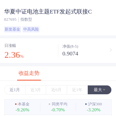
华夏中证电池主题ETF发起式联接C
027695
指数型
新发基金
中高风险
日涨幅
净值(8-5)
2.36
0.9074
%
收益走势
近1月
近3月
近6月
近1年
最大
近3年
本基金
同类平均
沪深300
-9.26%
-0.70%
-3.20%
近5年