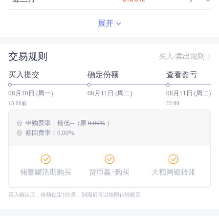
近半年
--
0.00
%
--/--
展开
近一年
--
0.00
%
--/--
交易规则
买入/卖出规则
近三年
--
0.00
%
--/--
买入提交
确定份额
查看盈亏
近五年
--
0.00
%
--/--
08月10日 (周一)
08月11日 (周二)
08月11日 (周二)
今年以来
--
0.00
%
--/--
15:00前
22:00
申购费率：
最低
--
（原
0.00%
）
成立以来
1.32
%
--
--/--
赎回费率：0.00%
储蓄罐活期购买
货币赢+购买
大额网银转账
买入确认后，份额锁定180天，到期后可以按照行情赎回