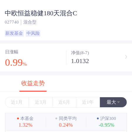
中欧恒益稳健180天混合C
027740
混合型
新发基金
中风险
日涨幅
净值(8-7)
0.99
1.0132
%
收益走势
近1月
近3月
近6月
近1年
最大
近3年
本基金
同类平均
沪深300
1.32%
0.24%
-0.95%
近5年