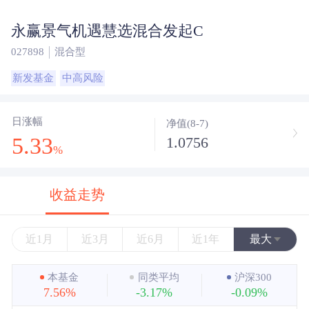
永赢景气机遇慧选混合发起C
027898
混合型
新发基金
中高风险
日涨幅
净值(8-7)
5.33
1.0756
%
收益走势
近1月
近3月
近6月
近1年
最大
近3年
本基金
同类平均
沪深300
7.56%
-3.17%
-0.09%
近5年