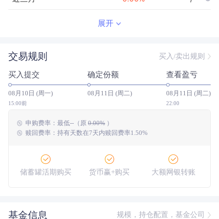
近半年
--
0.00
%
--/--
展开
近一年
--
0.00
%
--/--
交易规则
买入/卖出规则
近三年
--
0.00
%
--/--
买入提交
确定份额
查看盈亏
近五年
--
0.00
%
--/--
08月10日 (周一)
08月11日 (周二)
08月11日 (周二)
今年以来
--
0.00
%
--/--
15:00前
22:00
申购费率：
最低
--
（原
0.00%
）
成立以来
7.56
%
--
--/--
赎回费率：持有天数在7天内赎回费率1.50%
储蓄罐活期购买
货币赢+购买
大额网银转账
基金信息
规模，持仓配置，基金公司