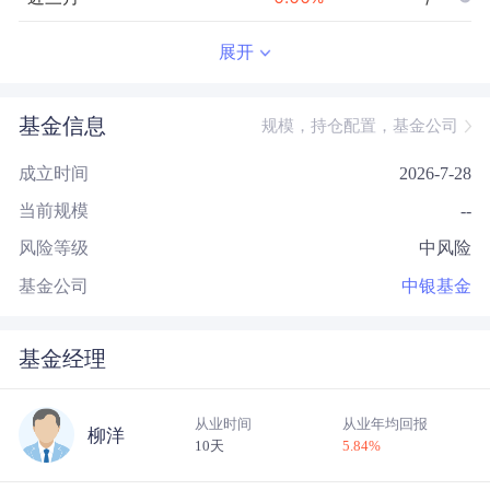
近半年
--
0.00
%
--/--
展开
近一年
--
0.00
%
--/--
基金信息
规模，持仓配置，基金公司
近三年
--
0.00
%
--/--
成立时间
2026-7-28
近五年
--
0.00
%
--/--
当前规模
--
今年以来
--
0.00
%
--/--
风险等级
中风险
成立以来
0.00
%
--
--/--
基金公司
中银基金
基金经理
从业时间
从业年均回报
柳洋
10天
5.84
%