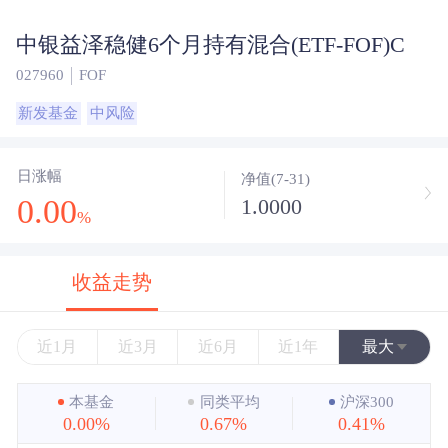
中银益泽稳健6个月持有混合(ETF-FOF)C
027960
FOF
新发基金
中风险
日涨幅
净值(7-31)
0.00
1.0000
%
收益走势
近1月
近3月
近6月
近1年
最大
近3年
本基金
同类平均
沪深300
0.00%
0.67%
0.41%
近5年