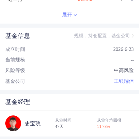
近半年
--
0.00
%
--/--
展开
近一年
--
0.00
%
--/--
基金信息
规模，持仓配置，基金公司
近三年
--
0.00
%
--/--
成立时间
2026-6-23
近五年
--
0.00
%
--/--
当前规模
--
今年以来
--
0.00
%
--/--
风险等级
中高风险
成立以来
6.28
%
--
--/--
基金公司
工银瑞信
基金经理
从业时间
从业年均回报
史宝珖
47天
11.78
%