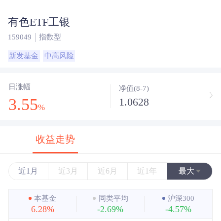
有色ETF工银
159049
指数型
新发基金
中高风险
日涨幅
净值(8-7)
3.55
1.0628
%
收益走势
近1月
近3月
近6月
近1年
最大
近3年
本基金
同类平均
沪深300
6.28%
-2.69%
-4.57%
近5年