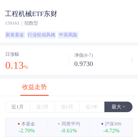
工程机械ETF东财
159161
指数型
新发基金
行业轮动风格
中高风险
日涨幅
净值(8-7)
0.13
0.9730
%
收益走势
近1月
近3月
近6月
近1年
最大
近3年
本基金
同类平均
沪深300
-2.70%
-0.61%
-4.72%
近5年