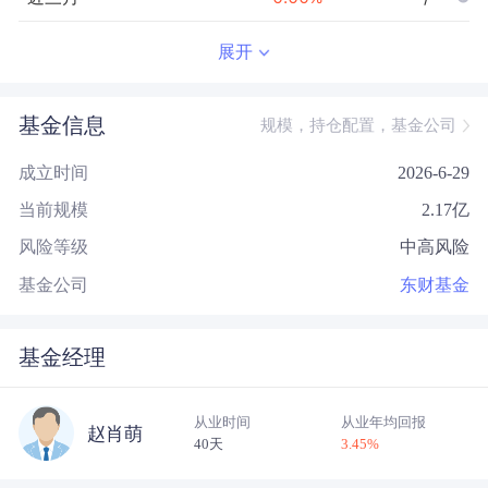
近半年
--
0.00
%
--/--
展开
近一年
--
0.00
%
--/--
基金信息
规模，持仓配置，基金公司
近三年
--
0.00
%
--/--
成立时间
2026-6-29
近五年
--
0.00
%
--/--
当前规模
2.17
亿
今年以来
--
0.00
%
--/--
风险等级
中高风险
成立以来
-2.70
%
--
--/--
基金公司
东财基金
基金经理
从业时间
从业年均回报
赵肖萌
40天
3.45
%