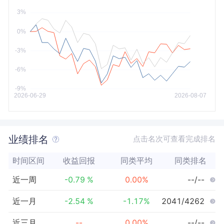
今年以来
最大
业绩排名
点击名次可查看完成排名
时间区间
收益回报
同类平均
同类排名
近一周
-0.79
%
0.00
%
--/--
近一月
-2.54
%
-1.17
%
2041/4262
近三月
--
0.00
%
--/--