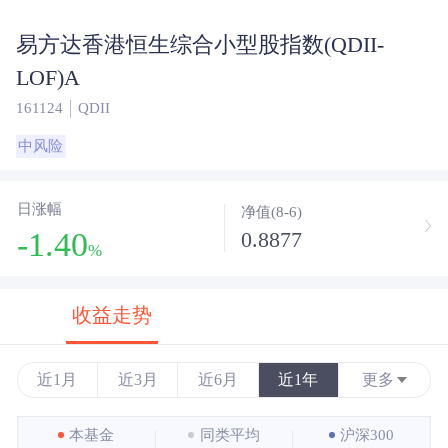
易方达香港恒生综合小型股指数(QDII-
LOF)A
161124
QDII
中风险
日涨幅
净值(8-6)
-1.40
0.8877
%
收益走势
近1月
近3月
近6月
近1年
更多
近3年
本基金
同类平均
沪深300