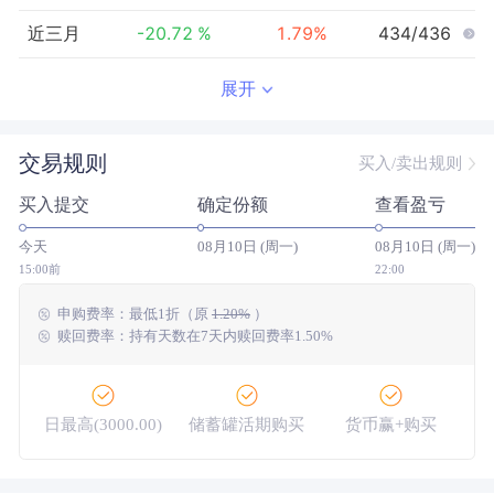
近三月
-20.72
%
1.79
%
434/436
近半年
-22.94
%
4.30
%
426/427
展开
近一年
-24.48
%
12.03
%
413/415
交易规则
买入/卖出规则
近三年
-12.90
%
46.93
%
275/284
买入提交
确定份额
查看盈亏
近五年
-32.93
%
39.31
%
142/145
今天
08月10日 (周一)
08月10日 (周一)
今年以来
-19.95
%
5.28
%
420/423
15:00前
22:00
申购费率：
最低
1折
（原
1.20%
）
成立以来
-11.23
%
--
--/--
赎回费率：持有天数在7天内赎回费率1.50%
日最高(3000.00)
储蓄罐活期购买
货币赢+购买