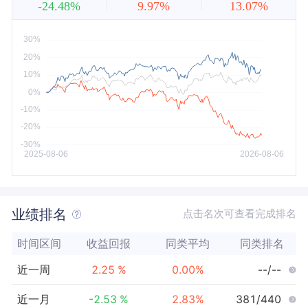
-24.48%
9.97%
13.07%
近5年
今年以来
最大
业绩排名
点击名次可查看完成排名
时间区间
收益回报
同类平均
同类排名
近一周
2.25
%
0.00
%
--/--
近一月
-2.53
%
2.83
%
381/440