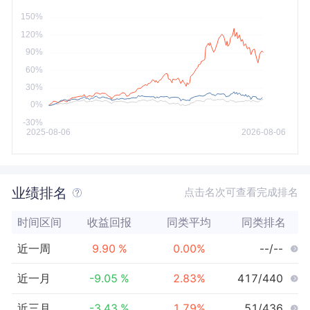
今年以来
最大
业绩排名
点击名次可查看完成排名
时间区间
收益回报
同类平均
同类排名
近一周
9.90
%
0.00
%
--/--
近一月
-9.05
%
2.83
%
417/440
近三月
-3.43
%
1.79
%
51/436