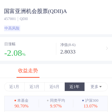
国富亚洲机会股票(QDII)A
457001
QDII
中高风险
日涨幅
净值(8-6)
-2.08
2.8033
%
收益走势
近1月
近3月
近6月
近1年
更多
近3年
本基金
同类平均
沪深300
90.70%
9.97%
13.07%
近5年