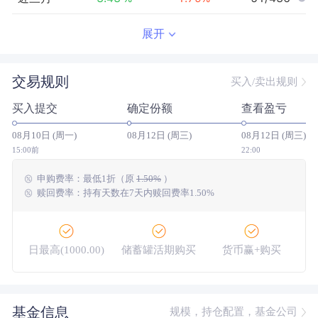
近半年
36.98
%
4.30
%
9/427
展开
近一年
90.70
%
12.03
%
8/415
交易规则
买入/卖出规则
近三年
113.50
%
46.93
%
18/284
买入提交
确定份额
查看盈亏
近五年
64.80
%
39.31
%
54/145
08月10日 (周一)
08月12日 (周三)
08月12日 (周三)
今年以来
55.24
%
5.28
%
6/423
15:00前
22:00
申购费率：
最低
1折
（原
1.50%
）
成立以来
218.12
%
--
--/--
赎回费率：持有天数在7天内赎回费率1.50%
日最高(1000.00)
储蓄罐活期购买
货币赢+购买
大额网银转账
基金信息
规模，持仓配置，基金公司