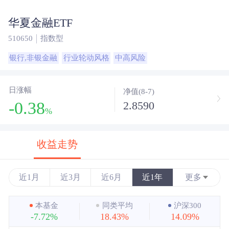
华夏金融ETF
510650
指数型
银行,非银金融
行业轮动风格
中高风险
日涨幅
净值(8-7)
-0.38
2.8590
%
收益走势
近1月
近3月
近6月
近1年
更多
近3年
本基金
同类平均
沪深300
-7.72%
18.43%
14.09%
近5年