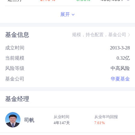
近半年
-3.78
%
0.14
%
2431/3908
展开
近一年
-7.72
%
20.34
%
2832/3415
基金信息
规模，持仓配置，基金公司
近三年
30.06
%
29.23
%
662/1789
成立时间
2013-3-28
近五年
43.09
%
10.08
%
158/1133
当前规模
0.32
亿
今年以来
-7.47
%
3.61
%
2949/3837
风险等级
中高风险
成立以来
185.90
%
--
--/--
基金公司
华夏基金
基金经理
从业时间
从业年均回报
司帆
4年147天
7.61
%