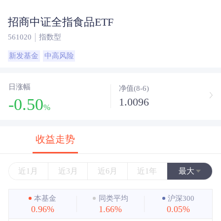
招商中证全指食品ETF
561020
指数型
新发基金
中高风险
日涨幅
净值(8-6)
-0.50
1.0096
%
收益走势
近1月
近3月
近6月
近1年
最大
近3年
本基金
同类平均
沪深300
0.96%
1.66%
0.05%
近5年