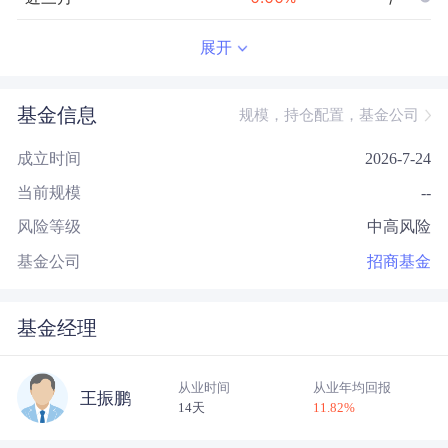
近半年
--
0.00
%
--/--
展开
近一年
--
0.00
%
--/--
基金信息
规模，持仓配置，基金公司
近三年
--
0.00
%
--/--
成立时间
2026-7-24
近五年
--
0.00
%
--/--
当前规模
--
今年以来
--
0.00
%
--/--
风险等级
中高风险
成立以来
0.96
%
--
--/--
基金公司
招商基金
基金经理
从业时间
从业年均回报
王振鹏
14天
11.82
%