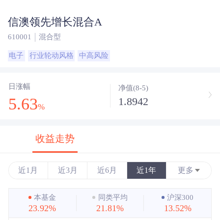
信澳领先增长混合A
610001
混合型
电子
行业轮动风格
中高风险
日涨幅
净值(8-5)
5.63
1.8942
%
收益走势
近1月
近3月
近6月
近1年
更多
近3年
本基金
同类平均
沪深300
23.92%
21.81%
13.52%
近5年