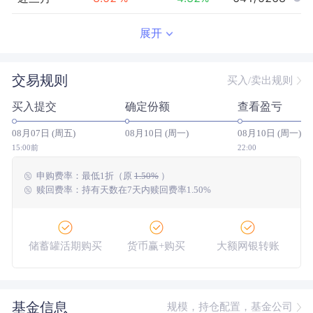
近半年
7.17
%
0.59
%
1636/5079
展开
近一年
23.92
%
23.13
%
2079/4622
交易规则
买入/卖出规则
近三年
61.26
%
32.33
%
727/3579
买入提交
确定份额
查看盈亏
近五年
9.23
%
-1.17
%
683/1998
08月07日 (周五)
08月10日 (周一)
08月10日 (周一)
今年以来
12.68
%
5.49
%
1570/4993
15:00前
22:00
申购费率：
最低
1折
（原
1.50%
）
成立以来
186.01
%
--
--/--
赎回费率：持有天数在7天内赎回费率1.50%
储蓄罐活期购买
货币赢+购买
大额网银转账
基金信息
规模，持仓配置，基金公司