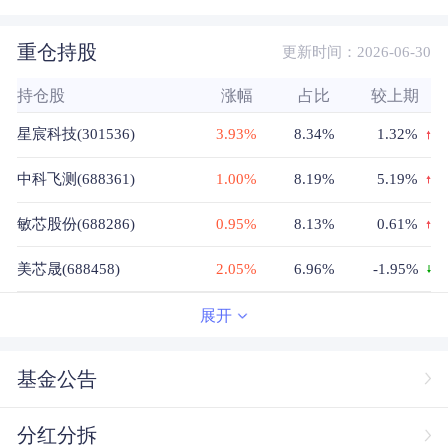
重仓持股
更新时间：2026-06-30
持仓股
涨幅
占比
较上期
星宸科技(301536)
3.93%
8.34%
1.32%
中科飞测(688361)
1.00%
8.19%
5.19%
敏芯股份(688286)
0.95%
8.13%
0.61%
美芯晟(688458)
2.05%
6.96%
-1.95%
矽电股份(301629)
3.26%
6.52%
1.28%
展开
京仪装备(688652)
0.57%
4.9%
4.9%
基金公告
汇成股份(688403)
8.66%
4.34%
4.34%
分红分拆
思特威(688213)
1.05%
4.24%
-3.89%