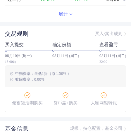
近半年
8.97
%
7.03
%
19/43
展开
近一年
26.43
%
22.01
%
16/41
交易规则
买入/卖出规则
近三年
46.24
%
49.83
%
20/36
买入提交
确定份额
查看盈亏
近五年
10.78
%
24.77
%
24/35
08月10日 (周一)
08月11日 (周二)
08月11日 (周二)
今年以来
15.02
%
11.50
%
13/43
15:00前
22:00
申购费率：
最低
1折
（原
1.50%
）
成立以来
185.60
%
--
--/--
赎回费率：0.00%
储蓄罐活期购买
货币赢+购买
大额网银转账
基金信息
规模，持仓配置，基金公司