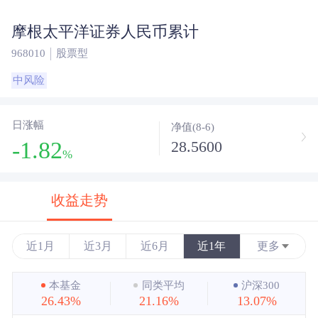
摩根太平洋证券人民币累计
968010
股票型
中风险
日涨幅
净值(8-6)
-1.82
28.5600
%
收益走势
近1月
近3月
近6月
近1年
更多
近3年
本基金
同类平均
沪深300
26.43%
21.16%
13.07%
近5年