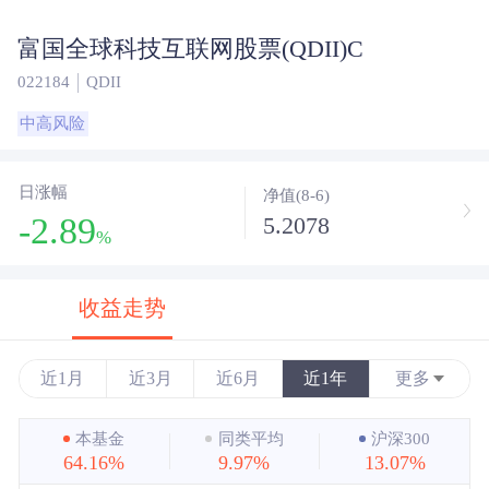
富国全球科技互联网股票(QDII)C
022184
QDII
中高风险
日涨幅
净值(8-6)
-2.89
5.2078
%
收益走势
近1月
近3月
近6月
近1年
更多
近3年
本基金
同类平均
沪深300
64.16%
9.97%
13.07%
近5年