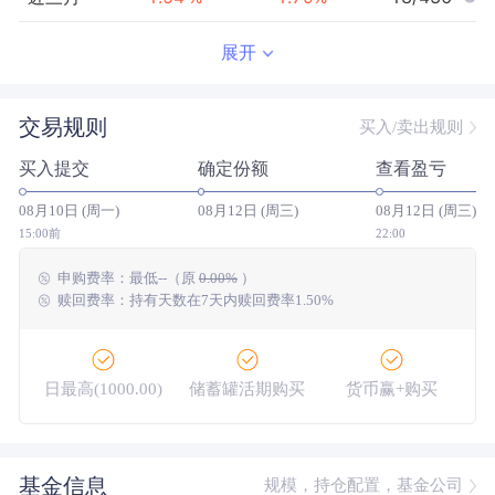
近半年
35.09
%
4.30
%
14/427
展开
近一年
64.16
%
12.03
%
13/415
交易规则
买入/卖出规则
近三年
--
0.00
%
--/--
买入提交
确定份额
查看盈亏
近五年
--
0.00
%
--/--
08月10日 (周一)
08月12日 (周三)
08月12日 (周三)
今年以来
41.48
%
5.28
%
14/423
15:00前
22:00
申购费率：
最低
--
（原
0.00%
）
成立以来
129.04
%
--
--/--
赎回费率：持有天数在7天内赎回费率1.50%
日最高(1000.00)
储蓄罐活期购买
货币赢+购买
大额网银转账
基金信息
规模，持仓配置，基金公司