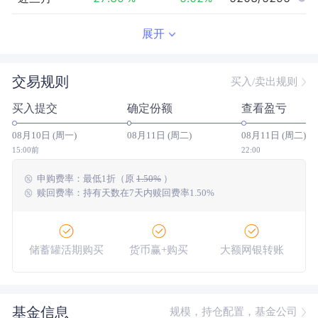
近半年
-28.70
%
3.25
%
5028/5113
展开
近一年
--
0.00
%
--/--
交易规则
买入/卖出规则
近三年
--
0.00
%
--/--
买入提交
确定份额
查看盈亏
近五年
--
0.00
%
--/--
08月10日 (周一)
08月11日 (周二)
08月11日 (周二)
今年以来
-16.76
%
7.95
%
4706/5020
15:00前
22:00
申购费率：
最低
1折
（原
1.50%
）
成立以来
-27.27
%
--
--/--
赎回费率：持有天数在7天内赎回费率1.50%
储蓄罐活期购买
货币赢+购买
大额网银转账
基金信息
规模，持仓配置，基金公司