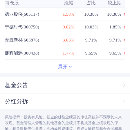
持仓股
涨幅
占比
较上期
德业股份(605117)
1.58%
10.38%
10.38%
宁德时代(300750)
0.02%
10.03%
1.85%
鼎胜新材(603876)
3.63%
9.71%
9.71%
鹏辉能源(300438)
1.77%
9.65%
9.65%
瑞浦兰钧(00666)
--%
9.61%
9.61%
展开
中一科技(301150)
9.24%
9.06%
9.06%
基金公告
富临精工(300432)
1.52%
6.94%
6.94%
分红分拆
海亮股份(002203)
8.22%
6.76%
6.76%
风险提示：投资有风险。基金的过往业绩及其净值高低并不预示其未来
海博思创(688411)
1.61%
6.33%
6.33%
表现。基金管理人管理的其他基金的业绩并不构成基金业绩表现的保
证。相关数据仅供参考，不构成投资建议。投资人请详阅基金合同和基