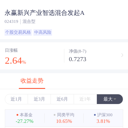
永赢新兴产业智选混合发起A
024319
混合型
个股交易风格
中高风险
日涨幅
净值(8-7)
2.64
0.7273
%
收益走势
近1月
近3月
近6月
近1年
最大
近3年
本基金
同类平均
沪深300
-27.27%
10.65%
3.81%
近5年