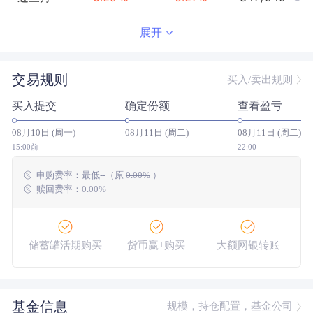
近半年
0.61
%
0.56
%
326/943
展开
近一年
1.21
%
1.18
%
415/907
交易规则
买入/卖出规则
近三年
4.54
%
4.61
%
447/779
买入提交
确定份额
查看盈亏
近五年
7.71
%
8.70
%
596/681
08月10日 (周一)
08月11日 (周二)
08月11日 (周二)
今年以来
0.73
%
0.68
%
338/942
15:00前
22:00
申购费率：
最低
--
（原
0.00%
）
成立以来
37.09
%
--
--/--
赎回费率：0.00%
储蓄罐活期购买
货币赢+购买
大额网银转账
基金信息
规模，持仓配置，基金公司