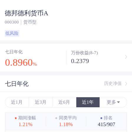
德邦德利货币A
000300
货币型
低风险
七日年化
万份收益(8-7)
0.8960
0.2379
%
七日年化
历史净值
近1月
近3月
近6月
近1年
更多
近3年
期间涨幅
同类平均
排名
1.21%
1.18%
415/907
近5年