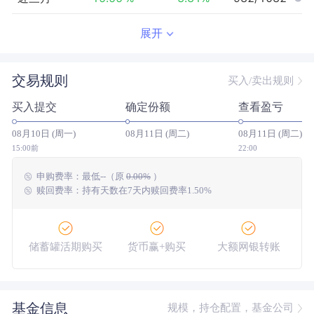
近半年
-15.22
%
4.51
%
946/1059
展开
近一年
24.11
%
26.49
%
431/1008
交易规则
买入/卖出规则
近三年
47.51
%
37.78
%
253/825
买入提交
确定份额
查看盈亏
近五年
-5.26
%
4.61
%
323/606
08月10日 (周一)
08月11日 (周二)
08月11日 (周二)
今年以来
-3.44
%
9.53
%
776/1050
15:00前
22:00
申购费率：
最低
--
（原
0.00%
）
成立以来
13.46
%
--
--/--
赎回费率：持有天数在7天内赎回费率1.50%
储蓄罐活期购买
货币赢+购买
大额网银转账
基金信息
规模，持仓配置，基金公司