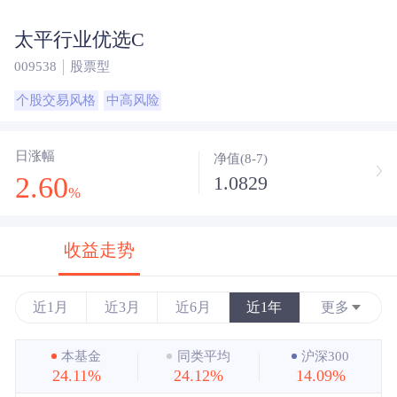
太平行业优选C
009538
股票型
个股交易风格
中高风险
日涨幅
净值(8-7)
2.60
1.0829
%
收益走势
近1月
近3月
近6月
近1年
更多
近3年
本基金
同类平均
沪深300
24.11%
24.12%
14.09%
近5年