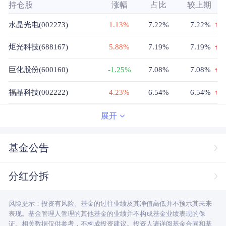
持仓股
涨幅
占比
较上期
水晶光电(002273)
1.13%
7.22%
7.22%
炬光科技(688167)
5.88%
7.19%
7.19%
巨化股份(600160)
-1.25%
7.08%
7.08%
福晶科技(002222)
4.23%
6.54%
6.54%
胜宏科技(300476)
12.01%
6.46%
6.46%
展开
腾景科技(688195)
16.14%
6.32%
6.32%
基金公告
德科立(688205)
5.77%
6.3%
6.3%
分红分拆
兴发集团(600141)
-1.66%
5.94%
5.94%
风险提示：投资有风险。基金的过往业绩及其净值高低并不预示其未来
新安股份(600596)
1.19%
5.59%
5.59%
表现。基金管理人管理的其他基金的业绩并不构成基金业绩表现的保
证。相关数据仅供参考，不构成投资建议。投资人请详阅基金合同和基