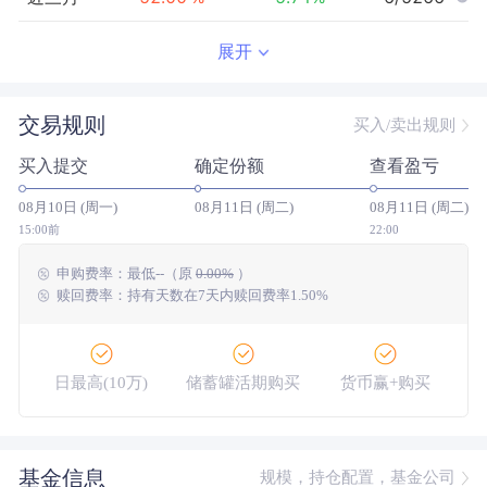
近半年
80.45
%
1.23
%
12/5079
展开
近一年
197.48
%
22.78
%
12/4630
交易规则
买入/卖出规则
近三年
233.97
%
32.82
%
24/3577
买入提交
确定份额
查看盈亏
近五年
--
0.00
%
--/--
08月10日 (周一)
08月11日 (周二)
08月11日 (周二)
今年以来
110.55
%
5.84
%
4/4991
15:00前
22:00
申购费率：
最低
--
（原
0.00%
）
成立以来
265.88
%
--
--/--
赎回费率：持有天数在7天内赎回费率1.50%
日最高(10万)
储蓄罐活期购买
货币赢+购买
大额网银转账
基金信息
规模，持仓配置，基金公司