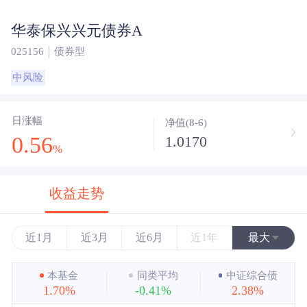
华泰保兴兴元债券A
025156
债券型
中风险
日涨幅
净值(8-6)
0.56
1.0170
%
收益走势
近1月
近3月
近6月
近1年
最大
近3年
本基金
同类平均
中证综合债
1.70%
-0.41%
2.38%
近5年