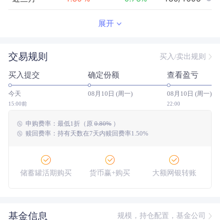
近半年
1.85
%
0.32
%
451/1478
展开
近一年
--
0.00
%
--/--
交易规则
买入/卖出规则
近三年
--
0.00
%
--/--
买入提交
确定份额
查看盈亏
近五年
--
0.00
%
--/--
今天
08月10日 (周一)
08月10日 (周一)
今年以来
1.88
%
1.63
%
758/1446
15:00前
22:00
申购费率：
最低
1折
（原
0.80%
）
成立以来
1.70
%
--
--/--
赎回费率：持有天数在7天内赎回费率1.50%
储蓄罐活期购买
货币赢+购买
大额网银转账
基金信息
规模，持仓配置，基金公司