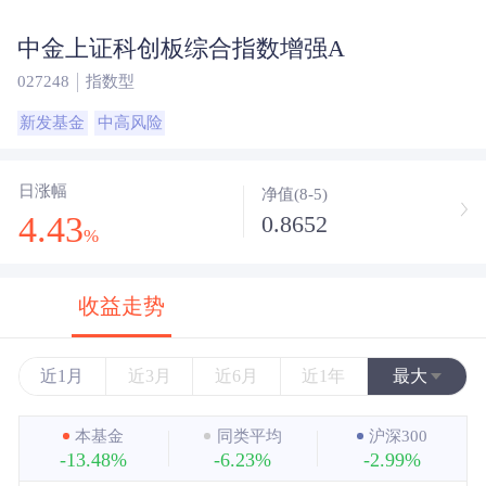
中金上证科创板综合指数增强A
027248
指数型
新发基金
中高风险
日涨幅
净值(8-5)
4.43
0.8652
%
收益走势
近1月
近3月
近6月
近1年
最大
近3年
本基金
同类平均
沪深300
-13.48%
-6.23%
-2.99%
近5年