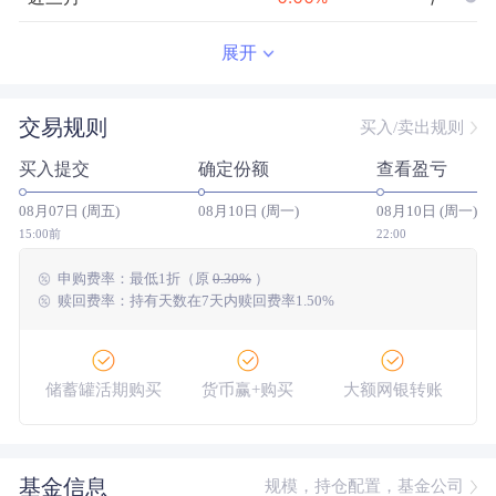
近半年
--
0.00
%
--/--
展开
近一年
--
0.00
%
--/--
交易规则
买入/卖出规则
近三年
--
0.00
%
--/--
买入提交
确定份额
查看盈亏
近五年
--
0.00
%
--/--
08月07日 (周五)
08月10日 (周一)
08月10日 (周一)
今年以来
--
0.00
%
--/--
15:00前
22:00
申购费率：
最低
1折
（原
0.30%
）
成立以来
-13.48
%
--
--/--
赎回费率：持有天数在7天内赎回费率1.50%
储蓄罐活期购买
货币赢+购买
大额网银转账
基金信息
规模，持仓配置，基金公司