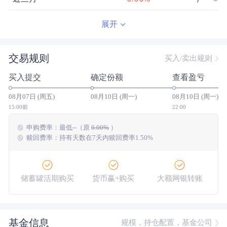
近半年
--
0.00
%
--/--
展开
近一年
--
0.00
%
--/--
交易规则
买入/卖出规则
近三年
--
0.00
%
--/--
买入提交
确定份额
查看盈亏
近五年
--
0.00
%
--/--
08月07日 (周五)
08月10日 (周一)
08月10日 (周一)
今年以来
--
0.00
%
--/--
15:00前
22:00
申购费率：
最低
--
（原
0.00%
）
成立以来
-0.09
%
--
--/--
赎回费率：持有天数在7天内赎回费率1.50%
储蓄罐活期购买
货币赢+购买
大额网银转账
基金信息
规模，持仓配置，基金公司