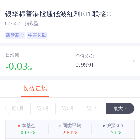
银华标普港股通低波红利ETF联接C
027552
指数型
新发基金
中高风险
日涨幅
净值(8-5)
-0.03
0.9991
%
收益走势
近1月
近3月
近6月
近1年
最大
近3年
本基金
同类平均
沪深300
-0.09%
2.81%
-1.71%
近5年