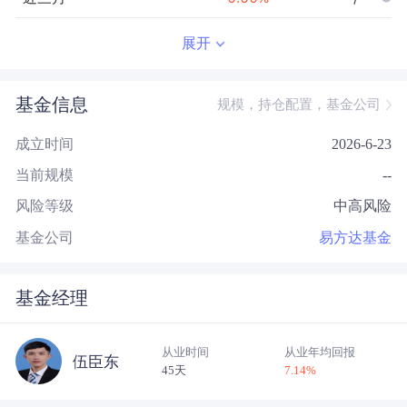
近半年
--
0.00
%
--/--
展开
近一年
--
0.00
%
--/--
基金信息
规模，持仓配置，基金公司
近三年
--
0.00
%
--/--
成立时间
2026-6-23
近五年
--
0.00
%
--/--
当前规模
--
今年以来
--
0.00
%
--/--
风险等级
中高风险
成立以来
-0.79
%
--
--/--
基金公司
易方达基金
基金经理
从业时间
从业年均回报
伍臣东
45天
7.14
%