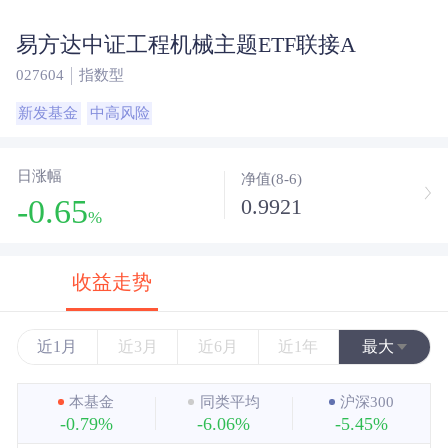
易方达中证工程机械主题ETF联接A
027604
指数型
新发基金
中高风险
日涨幅
净值(8-6)
-0.65
0.9921
%
收益走势
近1月
近3月
近6月
近1年
最大
近3年
本基金
同类平均
沪深300
-0.79%
-6.06%
-5.45%
近5年