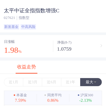
太平中证全指指数增强C
027621
指数型
新发基金
中高风险
日涨幅
净值(8-7)
1.98
1.0759
%
收益走势
近1月
近3月
近6月
近1年
最大
近3年
本基金
同类平均
沪深300
7.59%
0.86%
-2.13%
近5年