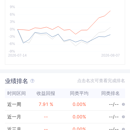
今年以来
最大
业绩排名
点击名次可查看完成排名
时间区间
收益回报
同类平均
同类排名
近一周
7.91
%
0.00
%
--/--
近一月
--
0.00
%
--/--
近三月
--
0.00
%
--/--