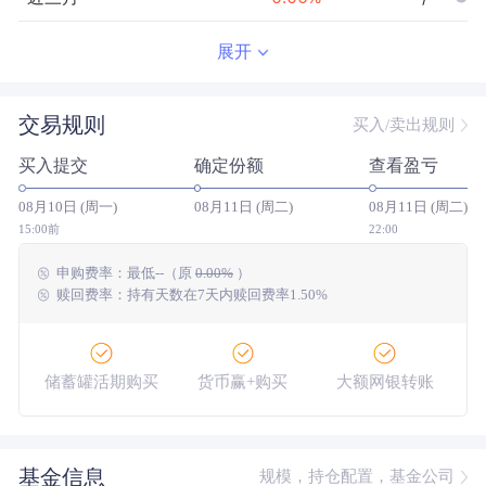
近半年
--
0.00
%
--/--
展开
近一年
--
0.00
%
--/--
交易规则
买入/卖出规则
近三年
--
0.00
%
--/--
买入提交
确定份额
查看盈亏
近五年
--
0.00
%
--/--
08月10日 (周一)
08月11日 (周二)
08月11日 (周二)
今年以来
--
0.00
%
--/--
15:00前
22:00
申购费率：
最低
--
（原
0.00%
）
成立以来
7.59
%
--
--/--
赎回费率：持有天数在7天内赎回费率1.50%
储蓄罐活期购买
货币赢+购买
大额网银转账
基金信息
规模，持仓配置，基金公司