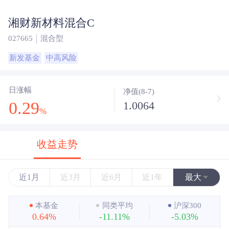
湘财新材料混合C
027665
混合型
新发基金
中高风险
日涨幅
净值(8-7)
0.29
1.0064
%
收益走势
近1月
近3月
近6月
近1年
最大
近3年
本基金
同类平均
沪深300
0.64%
-11.11%
-5.03%
近5年