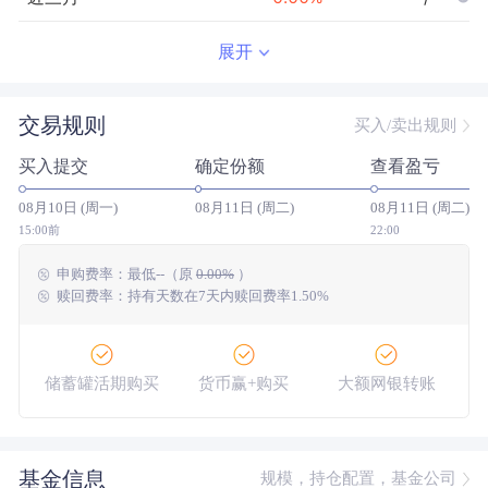
近半年
--
0.00
%
--/--
展开
近一年
--
0.00
%
--/--
交易规则
买入/卖出规则
近三年
--
0.00
%
--/--
买入提交
确定份额
查看盈亏
近五年
--
0.00
%
--/--
08月10日 (周一)
08月11日 (周二)
08月11日 (周二)
今年以来
--
0.00
%
--/--
15:00前
22:00
申购费率：
最低
--
（原
0.00%
）
成立以来
0.64
%
--
--/--
赎回费率：持有天数在7天内赎回费率1.50%
储蓄罐活期购买
货币赢+购买
大额网银转账
基金信息
规模，持仓配置，基金公司