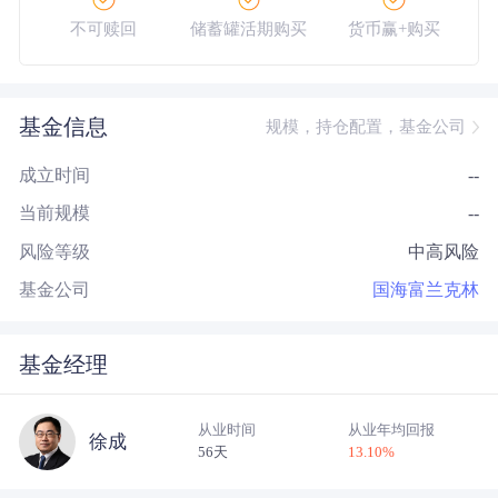
不可赎回
储蓄罐活期购买
货币赢+购买
大额网银转账
基金信息
规模，持仓配置，基金公司
成立时间
--
当前规模
--
风险等级
中高风险
基金公司
国海富兰克林
基金经理
从业时间
从业年均回报
徐成
56天
13.10
%