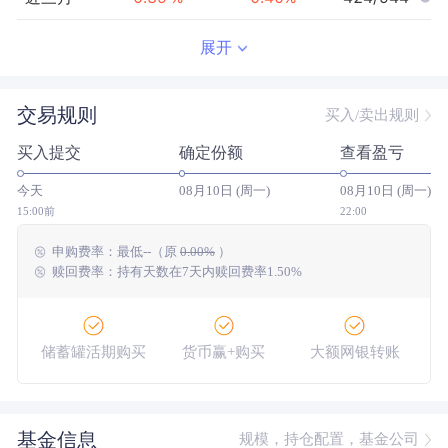
近半年
1.05
%
0.92
%
218/941
展开
近一年
1.87
%
1.61
%
175/907
交易规则
买入/卖出规则
近三年
7.26
%
6.80
%
231/708
买入提交
确定份额
查看盈亏
近五年
--
0.00
%
--/--
今天
08月10日 (周一)
08月10日 (周一)
今年以来
1.37
%
1.12
%
170/941
15:00前
22:00
申购费率：
最低
--
（原
0.00%
）
成立以来
18.64
%
--
--/--
赎回费率：持有天数在7天内赎回费率1.50%
储蓄罐活期购买
货币赢+购买
大额网银转账
基金信息
规模，持仓配置，基金公司