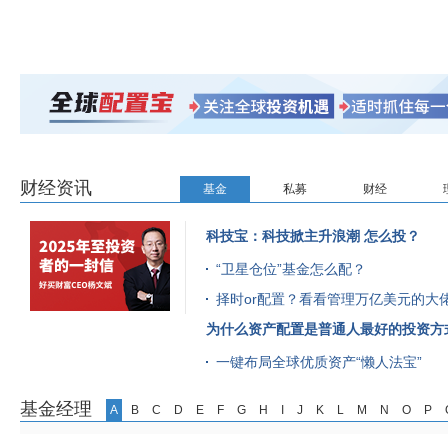
财经资讯
基金
私募
财经
科技宝：科技掀主升浪潮 怎么投？
“卫星仓位”基金怎么配？
择时or配置？看看管理万亿美元的大
为什么资产配置是普通人最好的投资方
一键布局全球优质资产“懒人法宝”
基金经理
A
B
C
D
E
F
G
H
I
J
K
L
M
N
O
P