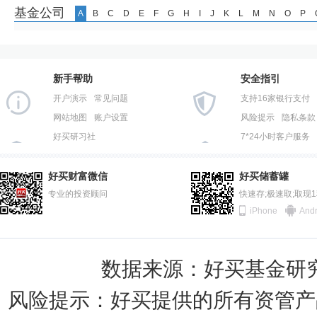
基金公司
A
B
C
D
E
F
G
H
I
J
K
L
M
N
O
P
新手帮助
安全指引
开户演示
常见问题
支持16家银行支付
网站地图
账户设置
风险提示
隐私条款
好买研习社
7*24小时客户服务
好买财富微信
好买储蓄罐
专业的投资顾问
快速存;极速取;取现
iPhone
Andr
数据来源：好买基金研究中
风险提示：好买提供的所有资管产