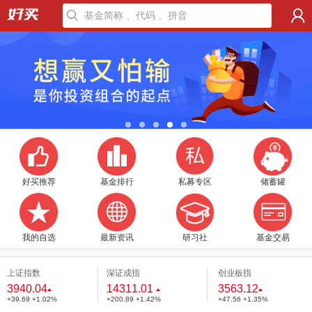
好买推荐
基金排行
私募专区
储蓄罐
我的自选
最新资讯
研习社
基金交易
上证指数
深证成指
创业板指
3940.04
14311.01
3563.12
+39.69 +1.02%
+200.89 +1.42%
+47.56 +1.35%