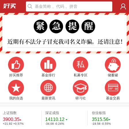
好买推荐
基金排行
私募专区
储蓄罐
我的自选
最新资讯
研习社
基金交易
上证指数
深证成指
创业板指
3900.35
14110.12
3515.56
+21.92 +0.57%
-34.08 -0.24%
-19.58 -0.55%