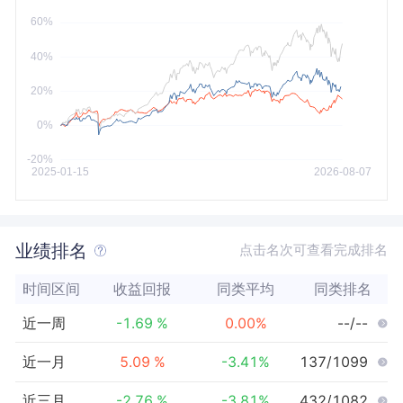
近5年
今年以来
最大
业绩排名
点击名次可查看完成排名
时间区间
收益回报
同类平均
同类排名
近一周
-1.69
%
0.00
%
--/--
近一月
5.09
%
-3.41
%
137/1099
近三月
-2.76
%
-3.81
%
432/1082