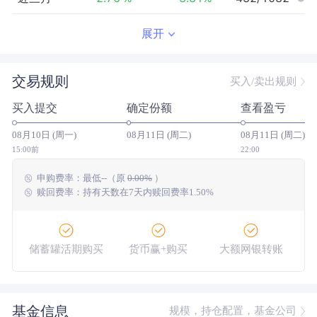
近半年
-3.16
%
4.51
%
601/1059
展开
近一年
5.80
%
26.49
%
626/1008
交易规则
买入/卖出规则
近三年
34.24
%
37.78
%
328/825
买入提交
确定份额
查看盈亏
近五年
50.57
%
4.61
%
72/606
08月10日 (周一)
08月11日 (周二)
08月11日 (周二)
今年以来
-1.29
%
9.53
%
663/1050
15:00前
22:00
申购费率：
最低
--
（原
0.00%
）
成立以来
63.65
%
--
--/--
赎回费率：持有天数在7天内赎回费率1.50%
储蓄罐活期购买
货币赢+购买
大额网银转账
基金信息
规模，持仓配置，基金公司