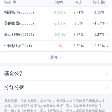
持仓股
涨幅
占比
较上期
福耀玻璃(600660)
-1.16%
9.71%
3.15%
美的集团(000333)
-2.13%
9.5%
-1.04%
豪迈科技(002595)
-0.74%
8.37%
1.27%
中国移动(00941)
--%
6.59%
-0.39%
宏发股份(600885)
-0.39%
6.55%
2.83%
展开
宁德时代(300750)
0.02%
4.79%
0.78%
基金公告
海尔智家(600690)
-0.86%
4.6%
-1.8%
分红分拆
浙江龙盛(600352)
0.53%
3.73%
0.06%
风险提示：投资有风险。基金的过往业绩及其净值高低并不预示其未来
中国海洋石油(00883)
--%
2.83%
-0.68%
表现。基金管理人管理的其他基金的业绩并不构成基金业绩表现的保
证。相关数据仅供参考，不构成投资建议。投资人请详阅基金合同和基