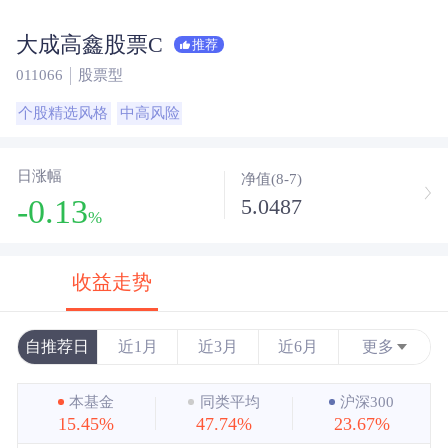
大成高鑫股票C
推荐
011066
股票型
个股精选风格
中高风险
日涨幅
净值(8-7)
-0.13
5.0487
%
收益走势
自推荐日
近1月
近3月
近6月
更多
近1年
本基金
同类平均
沪深300
15.45%
47.74%
23.67%
近3年