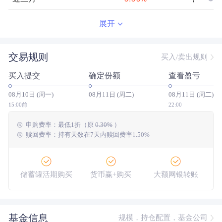
近半年
--
0.00
%
--/--
展开
近一年
--
0.00
%
--/--
交易规则
买入/卖出规则
近三年
--
0.00
%
--/--
买入提交
确定份额
查看盈亏
近五年
--
0.00
%
--/--
08月10日 (周一)
08月11日 (周二)
08月11日 (周二)
今年以来
--
0.00
%
--/--
15:00前
22:00
申购费率：
最低
1折
（原
0.30%
）
成立以来
0.65
%
--
--/--
赎回费率：持有天数在7天内赎回费率1.50%
储蓄罐活期购买
货币赢+购买
大额网银转账
基金信息
规模，持仓配置，基金公司