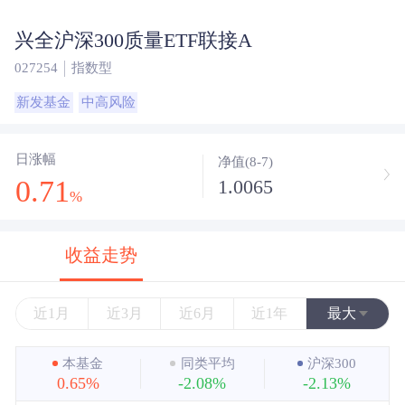
兴全沪深300质量ETF联接A
027254
指数型
新发基金
中高风险
日涨幅
净值(8-7)
0.71
1.0065
%
收益走势
近1月
近3月
近6月
近1年
最大
近3年
本基金
同类平均
沪深300
0.65%
-2.08%
-2.13%
近5年