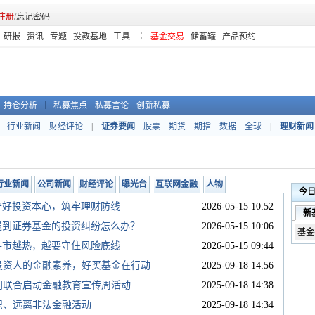
注册
/
忘记密码
研报
资讯
专题
投教基地
工具
基金交易
储蓄罐
产品预约
持仓分析
私募焦点
私募言论
创新私募
行业新闻
财经评论
|
证券要闻
股票
期货
期指
数据
全球
|
理财新闻
行业新闻
公司新闻
财经评论
曝光台
互联网金融
人物
今日动
：守好投资本心，筑牢理财防线
2026-05-15 10:52
新
日：遇到证券基金的投资纠纷怎么办？
2026-05-15 10:06
基金
：牛市越热，越要守住风险底线
2026-05-15 09:44
提升投资人的金融素养，好买基金在行动
2025-09-18 14:56
三部门联合启动金融教育宣传周活动
2025-09-18 14:38
学知识、远离非法金融活动
2025-09-18 14:34