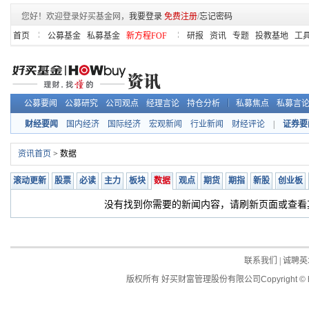
您好！欢迎登录好买基金网，
我要登录
免费注册
/
忘记密码
首页
公募基金
私募基金
新方程FOF
研报
资讯
专题
投教基地
工
公募要闻
公募研究
公司观点
经理言论
持仓分析
私募焦点
私募言
财经要闻
国内经济
国际经济
宏观新闻
行业新闻
财经评论
|
证券要
资讯首页
> 数据
滚动更新
股票
必读
主力
板块
数据
观点
期货
期指
新股
创业板
没有找到你需要的新闻内容，请刷新页面或查看
联系我们
|
诚聘英
版权所有 好买财富管理股份有限公司
Copyright © 