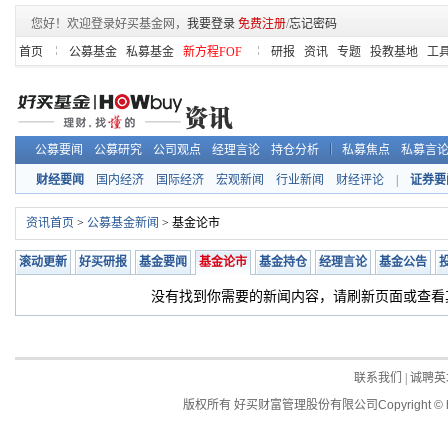
您好！欢迎登录好买基金网，
我要登录
免费注册
/
忘记密码
首页
公募基金
私募基金
新方程FOF
研报
资讯
专题
投教基地
工
公募要闻
公募研究
公司观点
经理言论
持仓分析
私募焦点
私募言
财经要闻
国内经济
国际经济
宏观新闻
行业新闻
财经评论
|
证券要
资讯首页
>
公募基金新闻
> 基金论市
滚动更新
好买研报
基金要闻
基金论市
基金持仓
经理言论
基金公告
没有找到你需要的新闻内容，请刷新页面或查看
联系我们
|
诚聘英
版权所有 好买财富管理股份有限公司
Copyright © 