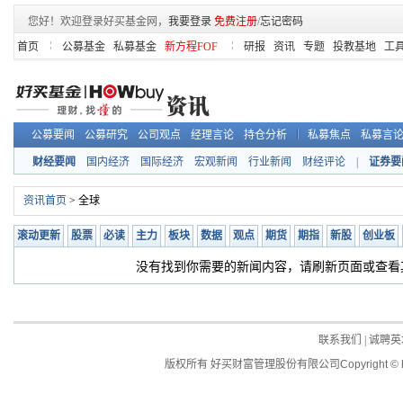
您好！欢迎登录好买基金网，
我要登录
免费注册
/
忘记密码
首页
公募基金
私募基金
新方程FOF
研报
资讯
专题
投教基地
工
公募要闻
公募研究
公司观点
经理言论
持仓分析
私募焦点
私募言
财经要闻
国内经济
国际经济
宏观新闻
行业新闻
财经评论
|
证券要
资讯首页
> 全球
滚动更新
股票
必读
主力
板块
数据
观点
期货
期指
新股
创业板
没有找到你需要的新闻内容，请刷新页面或查看
联系我们
|
诚聘英
版权所有 好买财富管理股份有限公司
Copyright © 