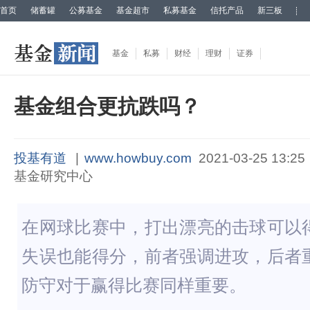
首页
储蓄罐
公募基金
基金超市
私募基金
信托产品
新三板
基金
私募
财经
理财
证券
基金组合更抗跌吗？
投基有道
|
www.howbuy.com
2021-03-25 13:25
基金研究中心
在网球比赛中，打出漂亮的击球可以
失误也能得分，前者强调进攻，后者
防守对于赢得比赛同样重要。