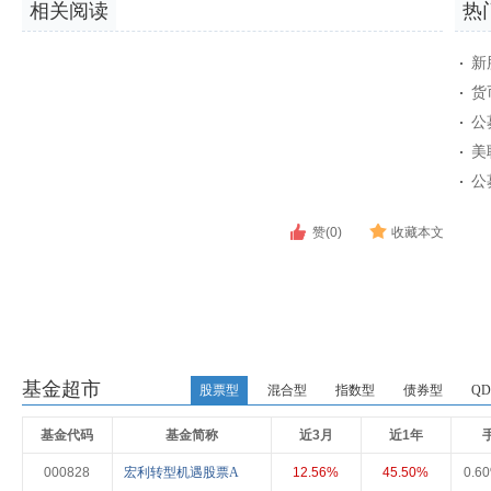
相关阅读
热
新
货
公
美
公
赞(0)
收藏本文
基金超市
股票型
混合型
指数型
债券型
QD
基金代码
基金简称
近3月
近1年
000828
宏利转型机遇股票A
12.56%
45.50%
0.6