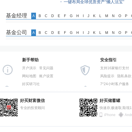
一键布局全球优质资产“懒人法宝”
基金经理
A
B
C
D
E
F
G
H
I
J
K
L
M
N
O
P
基金公司
A
B
C
D
E
F
G
H
I
J
K
L
M
N
O
P
新手帮助
安全指引
开户演示
常见问题
支持16家银行支付
网站地图
账户设置
风险提示
隐私条款
好买研习社
7*24小时客户服务
好买财富微信
好买储蓄罐
专业的投资顾问
快速存;极速取;取现
iPhone
Andr